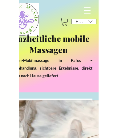
EUR (€)
Ganzheitliche mobile
Massagen
Premium-Mobilmassage in Pafos –
Luxusbehandlung, sichtbare Ergebnisse, direkt
zu Ihnen nach Hause geliefert